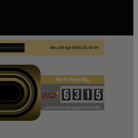
Min, 09-Agt-2026 00.18.44
hon maaf atas ketidaknyamanan yang mungkin ditimbulkan.
Pemeliharaan Terjadwal: MarbleX 
Nex4D Pools Day
Live Draw Sab, 08-Agt-2026 00.00.00