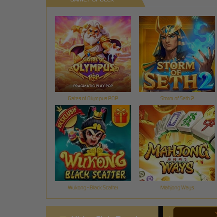
Gates of Olympus POP
Storm of Seth 2
Wukong - Black Scatter
Mahjong Ways