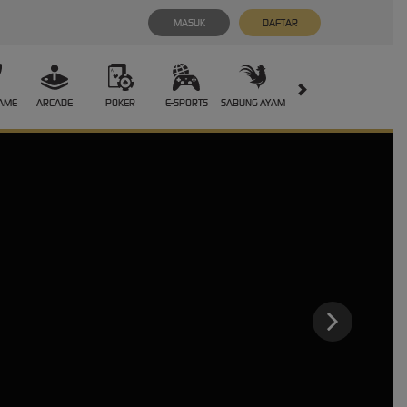
MASUK
DAFTAR
GAME
ARCADE
POKER
E-SPORTS
SABUNG AYAM
PROMOSI