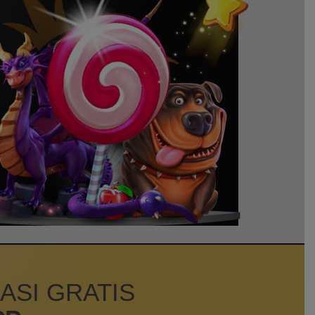
ASI GRATIS