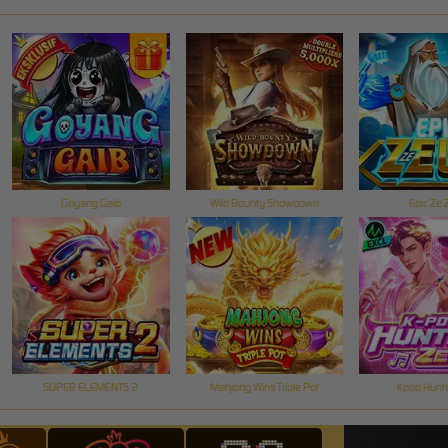
Goyang Gaib
Wild Bounty Showdown
Epic Ze 
SUPER ELEMENTS 2
Mahjong Wins Triple Pot
Kpop Hunte