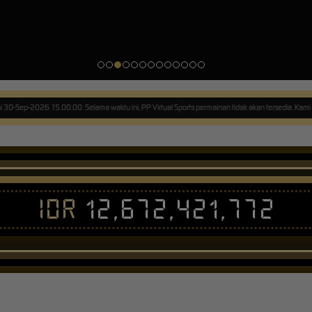
-2026 15.00.00. Selama waktu ini, PP Virtual Sports permainan tidak akan tersedia. Kami memo
IDR
12,672,421,772