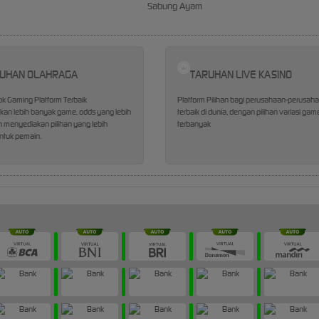
Sabung Ayam
UHAN OLAHRAGA
TARUHAN LIVE KASINO
k Gaming Platform Terbaik
Platform Pilihan bagi perusahaan-perusah
an lebih banyak game, odds yang lebih
terbaik di dunia, dengan pilihan variasi gam
an menyediakan pilihan yang lebih
terbanyak
ntuk pemain.