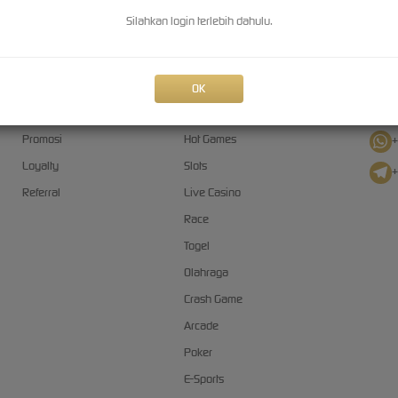
Silahkan login terlebih dahulu.
OK
Platform
Kategori
Duku
Promosi
Hot Games
Loyalty
Slots
Referral
Live Casino
Race
Togel
Olahraga
Crash Game
Arcade
Poker
E-Sports