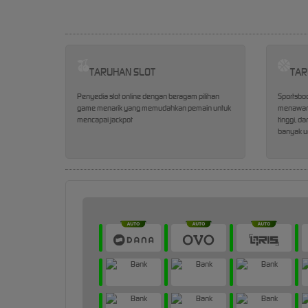
TARUHAN SLOT
TAR
Penyedia slot online dengan beragam pilihan
Sportsboo
game menarik yang memudahkan pemain untuk
menawark
mencapai jackpot
tinggi, d
banyak u