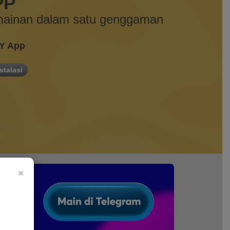
PP
rmainan dalam satu genggaman
Y App
stalasi
×