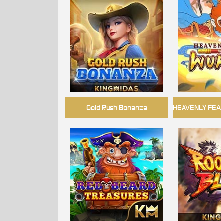
Gold Rush Bonanza
HEAVENLY FEA