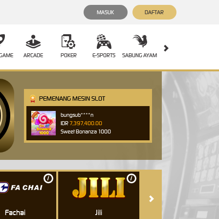
MASUK
DAFTAR
 GAME
ARCADE
POKER
E-SPORTS
SABUNG AYAM
PROMOSI
PEMENANG MESIN SLOT
bungsub****n
IDR
7,397,400.00
Sweet Bonanza 1000
bungsub****n
IDR
3,234,800.00
Sweet Bonanza 1000
i
i
i
bungsub****n
IDR
2,675,400.00
No Limit City
Sweet Bonanza 1000
Fachai
Jili
wa****w