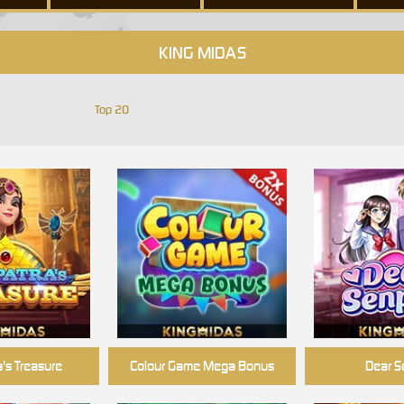
KING MIDAS
Top 20
's Treasure
Colour Game Mega Bonus
Dear S