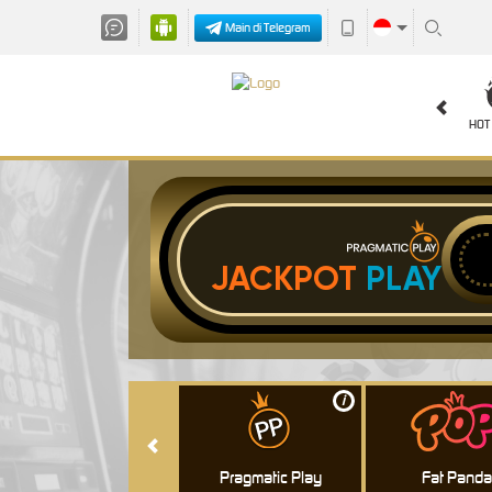
Main di Telegram
HOT
JACKPOT
PLAY
i
Pragmatic Play
Fat Pand