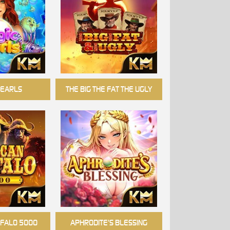
PEARLS
THE BIG THE FAT THE UGLY
FFALO 5000
APHRODITE’S BLESSING