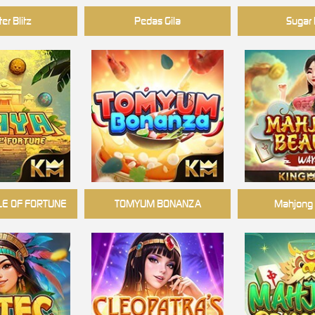
er Blitz
Pedas Gila
Sugar 
E OF FORTUNE
TOMYUM BONANZA
Mahjong