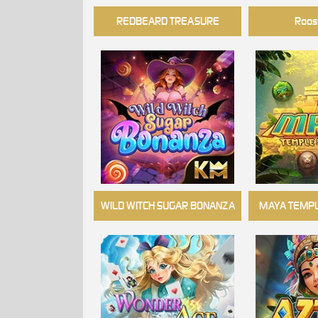
REDBEARD TREASURE
Roost
WILD WITCH SUGAR BONANZA
MAYA TEMPL