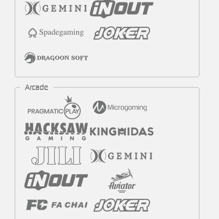
Arcade