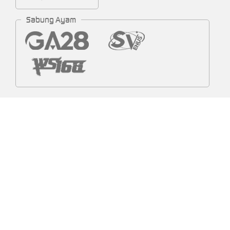
Sabung Ayam