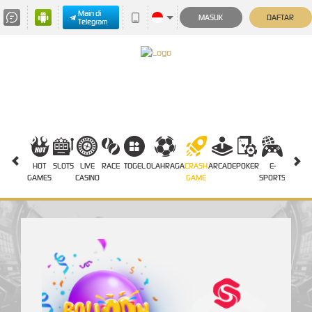
Main di
MASUK
DAFTAR
Telegram
HOT
SLOTS
LIVE
RACE
TOGEL
OLAHRAGA
CRASH
ARCADE
POKER
E-
SABUN
GAMES
CASINO
GAME
SPORTS
AYAM