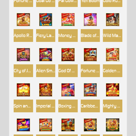
Fortune Jewels III
Goal Go Win
Pai Gow Ways
Yeti Boom
Gold Rush Cowboys
Apollo Ray of Luck
Fiery Lava
Money Empire
Blade of Fortune
Wild Mafia
City of Jewels
Alien Smash
God Of Wealth
Fortune Lions
Golden Horse Ride
Spin and Win
Imperial Majesty
Boxing Fury
Caribbean Riches
Mighty Sevens