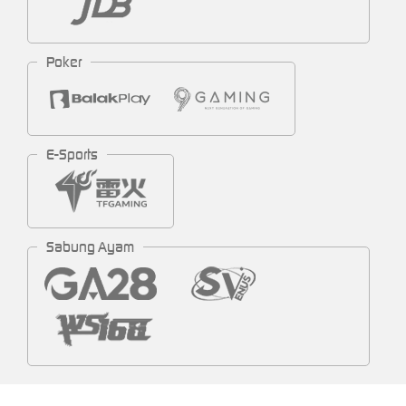
Poker
E-Sports
Sabung Ayam