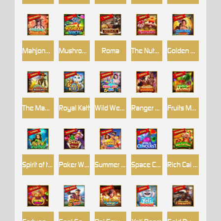
Mahjong Princess
Mushroom Bandit
Roma
The Nutcrackers
Golden Moon Empire
The Maya Myth
Royal Katt
Wild Wet Win
Ranger Showdown
Fruits Mania
Spirit of the Sea
Poker Ways
Summer Splash Paradise
Space Conquest
Rich Cai Shen