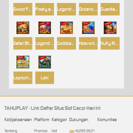
Sweet Frenzy
Frosty and Flamy
Legend Of Eagle
Oceanic Melodies
Guardian of the Museum
Safari Blitz
Legend of Nian
Goddess Of Egypt
Heavenly Fortunes
Nutty Riches
Leprechaun Bonanza
Loki
TAHUPLAY - Link Daftar Situs Slot Gacor Hari Ini
Kebijaksanaan
Platform
Kategori
Dukungan
Komunitas
Tentang
Promosi
Hot
+62853621