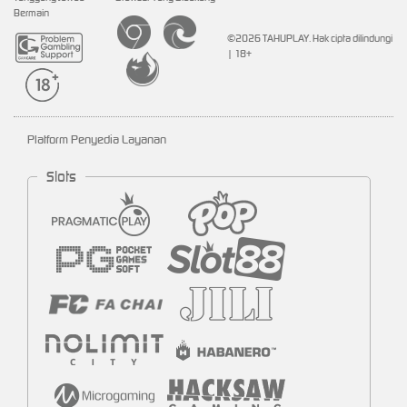
Bermain
©2026 TAHUPLAY. Hak cipta dilindungi
| 18+
Platform Penyedia Layanan
Slots