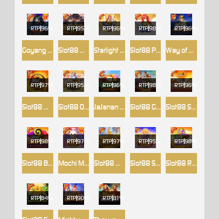
RTP
96%
RTP
95%
RTP
96%
RTP
98%
RTP
96%
Goyang Gaib
Slot88 Mahjong Wins 3 Black Scatter
Starlight Princess 1000
Slot88 Princess
Way of Ninja
RTP
97%
RTP
95%
RTP
96%
RTP
98%
RTP
96%
Slot88 Mahjong Wins 2
Slot88 Olympus
JaJanan Pasar
Slot88 Gates of Gatot Kaca 1000
Slot88 Sweet Bonanza 1000
RTP
98%
RTP
97%
RTP
97%
RTP
95%
RTP
98%
Slot88 Bonanza
Mochi Mania 1000
Slot88 Wisdom of Athena 1000
Slot88 Sweet Bonanza Super Scatter
Slot88 Rush
RTP
84%
RTP
90%
RTP
81%