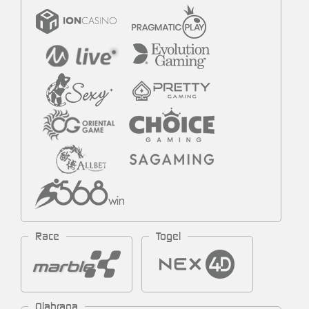
Race
Togel
Olahraga