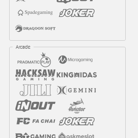
Arcade