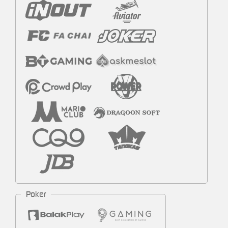
Poker