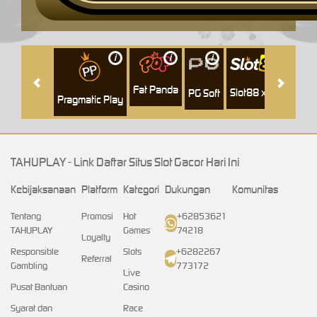
i
i
i
i
i
Facha
Fat Panda
Slot88 x PP
PG Soft
Pragmatic Play
TAHUPLAY - Link Daftar Situs Slot Gacor Hari Ini
Kebijaksanaan
Platform
Kategori
Dukungan
Komunitas
Tentang
Promosi
Hot
+62853621
TAHUPLAY
Games
74218
Loyalty
Responsible
Slots
+6282267
Referral
Gambling
773172
Live
Pusat Bantuan
Casino
Syarat dan
Race