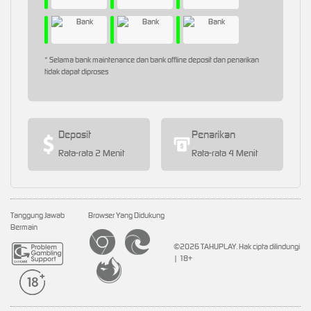
* Selama bank maintenance dan bank offline deposit dan penarikan
tidak dapat diproses
Deposit
Penarikan
Rata-rata 2 Menit
Rata-rata 4 Menit
Tanggung Jawab
Browser Yang Didukung
Bermain
©2026 TAHUPLAY. Hak cipta dilindungi
| 18+