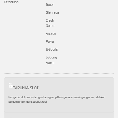
Ketentuan
Togel
Olahraga
Crash
Game
Arcade
Poker
E-Sports
Sabung
Ayam
TARUHAN SLOT
Penyedia slot online dengan beragam pilihan game menarik yang memudahkan
pemain untuk mencapai jackpot