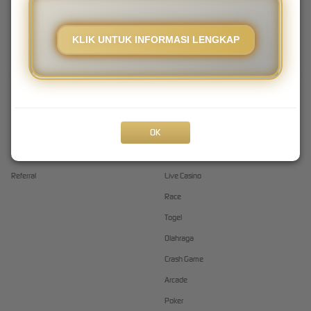
Tentang TAHUPLAY
Responsible Gambling
KLIK UNTUK INFORMASI LENGKAP
Pusat Bantuan
Syarat dan Ketentuan
Platform
Kategori
OK
Promosi
Hot Games
Loyalty
Slots
Referral
Live Casino
Race
Togel
Olahraga
Crash Game
Arcade
Poker