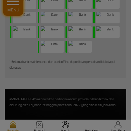
MENU
* Selama bank maintenance dan bank offline deposit dan penarikan tidak dapat
diproses
©2026 TAHUPLAY menawarkan berbagai macam provider pilihan terbaik dan
didukung oleh Layanan Pelanggan profesional 24/7 yang siap melayani Anda.
Beranda
Promosi
Masuk
Hub. Kami
Akun Saya