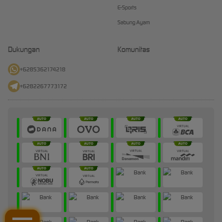
E-Sports
Sabung Ayam
Dukungan
Komunitas
+6285362174218
+6282267773172